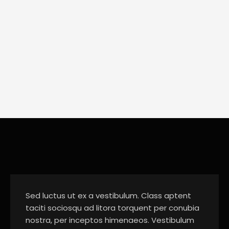
Sed luctus ut ex a vestibulum. Class aptent
taciti sociosqu ad litora torquent per conubia
nostra, per inceptos himenaeos. Vestibulum